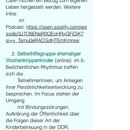
Cafe-Tischen ein Bezug zum eigenen
Leben hergestellt werden. Weitere
Infos
im
Podcast:
https://open.spotify.com/epi
sode/3J7O6ENeR0QEoHRxGFjDiK?
si=y_Tamu0eRACGdHTEmKmrew
2.
Selbsthilfegruppe ehemaliger
Wochenkrippenkinder
(online): im 5-
6wöchentlichen Rhythmus treffen
sich die
TeilnehmerInnen, um Anliegen
ihrer Persönlichkeitsentwicklung zu
besprechen. Im Focus stehen der
Umgang
mit Bindungsstörungen,
Aufklärung der Öffentlichkeit über
die Folgen dieser Art der
Kinderbetreuung in der DDR,