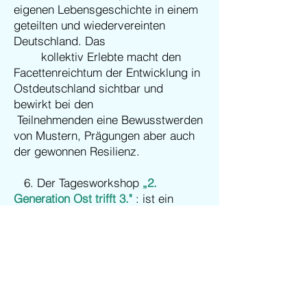
eigenen Lebensgeschichte in einem
geteilten und wiedervereinten
Deutschland. Das
kollektiv Erlebte macht den
Facettenreichtum der Entwicklung in
Ostdeutschland sichtbar und
bewirkt bei den
Teilnehmenden eine Bewusstwerden
von Mustern, Prägungen aber auch
der gewonnen Resilienz.
​ 6. Der Tagesworkshop
„2.
Generation Ost trifft 3."
: ist ein
Dialograum, in dem ein Austausch
zwischen der
2.Generationen Ost
(Geburtsjahrgänge
1952-1974
) und
den Wendekindern (1975 bis 1985)
statt findet, der familiär